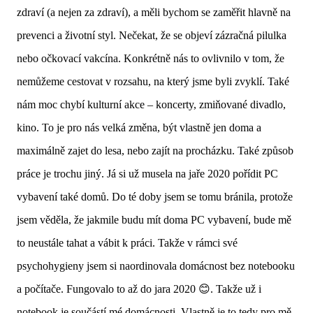
zdraví (a nejen za zdraví), a měli bychom se zaměřit hlavně na
prevenci a životní styl. Nečekat, že se objeví zázračná pilulka
nebo očkovací vakcína. Konkrétně nás to ovlivnilo v tom, že
nemůžeme cestovat v rozsahu, na který jsme byli zvyklí. Také
nám moc chybí kulturní akce – koncerty, zmiňované divadlo,
kino. To je pro nás velká změna, být vlastně jen doma a
maximálně zajet do lesa, nebo zajít na procházku. Také způsob
práce je trochu jiný. Já si už musela na jaře 2020 pořídit PC
vybavení také domů. Do té doby jsem se tomu bránila, protože
jsem věděla, že jakmile budu mít doma PC vybavení, bude mě
to neustále tahat a vábit k práci. Takže v rámci své
psychohygieny jsem si naordinovala domácnost bez notebooku
a počítače. Fungovalo to až do jara 2020 😊. Takže už i
notebook je součástí mé domácnosti. Vlastně je to tedy pro mě