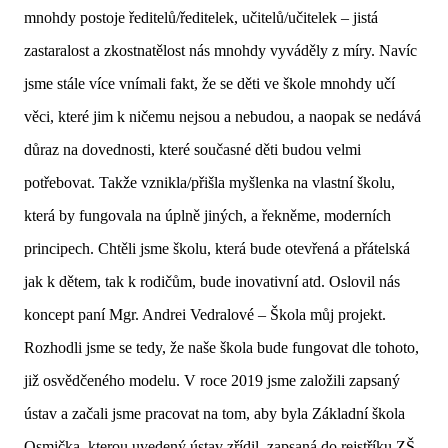
mnohdy postoje ředitelů/ředitelek, učitelů/učitelek – jistá
zastaralost a zkostnatělost nás mnohdy vyváděly z míry. Navíc
jsme stále více vnímali fakt, že se děti ve škole mnohdy učí
věci, které jim k ničemu nejsou a nebudou, a naopak se nedává
důraz na dovednosti, které současné děti budou velmi
potřebovat. Takže vznikla/přišla myšlenka na vlastní školu,
která by fungovala na úplně jiných, a řekněme, moderních
principech. Chtěli jsme školu, která bude otevřená a přátelská
jak k dětem, tak k rodičům, bude inovativní atd. Oslovil nás
koncept paní Mgr. Andrei Vedralové – Škola můj projekt.
Rozhodli jsme se tedy, že naše škola bude fungovat dle tohoto,
již osvědčeného modelu. V roce 2019 jsme založili zapsaný
ústav a začali jsme pracovat na tom, aby byla Základní škola
Osmička, kterou uvedený ústav zřídil, zapsaná do rejstříku ZŠ