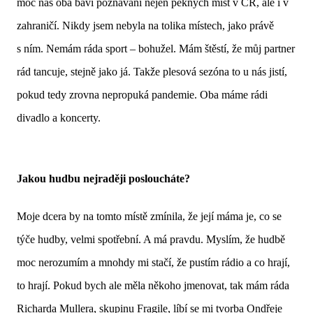
moc nás oba baví poznávání nejen pěkných míst v ČR, ale i v
zahraničí. Nikdy jsem nebyla na tolika místech, jako právě
s ním. Nemám ráda sport – bohužel. Mám štěstí, že můj partner
rád tancuje, stejně jako já. Takže plesová sezóna to u nás jistí,
pokud tedy zrovna nepropuká pandemie. Oba máme rádi
divadlo a koncerty.
Jakou hudbu nejraději posloucháte?
Moje dcera by na tomto místě zmínila, že její máma je, co se
týče hudby, velmi spotřební. A má pravdu. Myslím, že hudbě
moc nerozumím a mnohdy mi stačí, že pustím rádio a co hrají,
to hrají. Pokud bych ale měla někoho jmenovat, tak mám ráda
Richarda Mullera, skupinu Fragile, líbí se mi tvorba Ondřeje