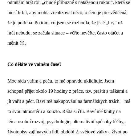
odmítám hrát roli „chudé příbuzné s nataženou rukou“, která se
musí hrbit, aby mohla zrealizovat něco, o čem je přesvědčená,
že je potřeba. Po tom, co jsem se rozhodla, že jisté „hry“ už
hrát nebudu, se začala situace – věřte nevěřte, často otáčet a
měnit 😊.
Co děláte ve volném čase?
Moc ráda vařím a peču, to mě opravdu uklidňuje. Jsem
schopná přijet okolo 19 hodiny z práce, tzv. praštit s taškami a
jít vařit a péct. Baví mě nakupování na farmářských trzích – má
to svou atmosféru a kouzlo. Ráda si čtu. Baví mě knihy na
téma osobní rozvoj, psychologie, alternativní způsoby léčby,
životopisy zajímavých lidí, období 2. světové války a život po