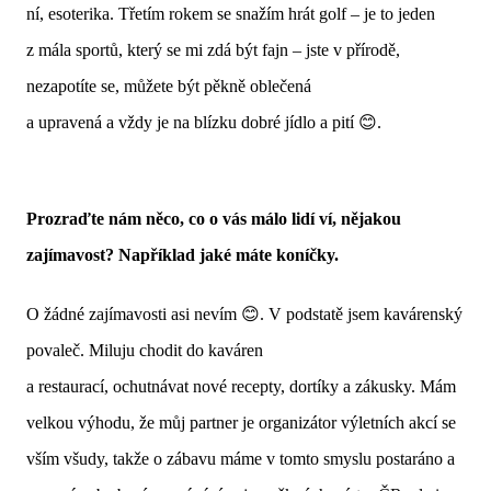
ní, esoterika. Třetím rokem se snažím hrát golf – je to jeden
z mála sportů, který se mi zdá být fajn – jste v přírodě,
nezapotíte se, můžete být pěkně oblečená
a upravená a vždy je na blízku dobré jídlo a pití
😊
.
Prozraďte nám něco, co o vás málo lidí ví, nějakou
zajímavost? Například jaké máte koníčky.
O žádné zajímavosti asi nevím 😊. V podstatě jsem kavárenský
povaleč. Miluju chodit do kaváren
a restaurací, ochutnávat nové recepty, dortíky a zákusky. Mám
velkou výhodu, že můj partner je organizátor výletních akcí se
vším všudy, takže o zábavu máme v tomto smyslu postaráno a