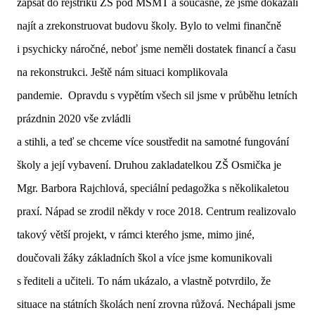
zapsat do rejstříku ZŠ pod MŠMT a současně, že jsme dokázali
najít a zrekonstruovat budovu školy. Bylo to velmi finančně
i psychicky náročné, neboť jsme neměli dostatek financí a času
na rekonstrukci. Ještě nám situaci komplikovala
pandemie. Opravdu s vypětím všech sil jsme v průběhu letních
prázdnin 2020 vše zvládli
a stihli, a teď se chceme více soustředit na samotné fungování
školy a její vybavení. Druhou zakladatelkou ZŠ Osmička je
Mgr. Barbora Rajchlová, speciální pedagožka s několikaletou
praxí. Nápad se zrodil někdy v roce 2018. Centrum realizovalo
takový větší projekt, v rámci kterého jsme, mimo jiné,
doučovali žáky základních škol a více jsme komunikovali
s řediteli a učiteli. To nám ukázalo, a vlastně potvrdilo, že
situace na státních školách není zrovna růžová. Nechápali jsme