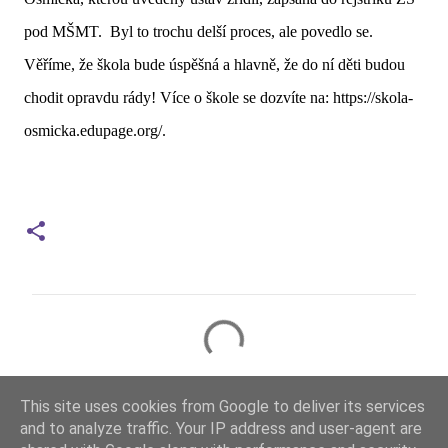
pod MŠMT. Byl to trochu delší proces, ale povedlo se.
Věříme, že škola bude úspěšná a hlavně, že do ní děti budou
chodit opravdu rády! Více o škole se dozvíte na: https://skola-
osmicka.edupage.org/.
K
o
m
This site uses cookies from Google to deliver its services
e
and to analyze traffic. Your IP address and user-agent are
n