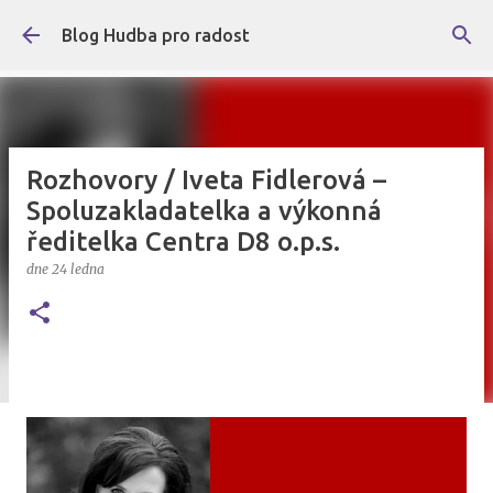
Přeskočit na hlavní obsah
Blog Hudba pro radost
Rozhovory / Iveta Fidlerová –
Spoluzakladatelka a výkonná
ředitelka Centra D8 o.p.s.
dne
24 ledna