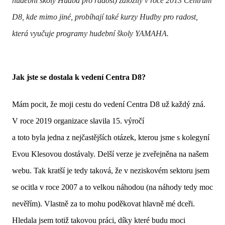
hudební školy Hudba pro radost) založily v roce 2013 Centrum
D8, kde mimo jiné, probíhají také kurzy Hudby pro radost,
která vyučuje programy hudební školy YAMAHA.
Jak jste se dostala k vedení Centra D8?
Mám pocit, že moji cestu do vedení Centra D8 už každý zná.
V roce 2019 organizace slavila 15. výročí
a toto byla jedna z nejčastějších otázek, kterou jsme s kolegyní
Evou Klesovou dostávaly. Delší verze je zveřejněna na našem
webu. Tak kratší je tedy taková, že v neziskovém sektoru jsem
se ocitla v roce 2007 a to velkou náhodou (na náhody tedy moc
nevěřím). Vlastně za to mohu poděkovat hlavně mé dceři.
Hledala jsem totiž takovou práci, díky které budu moci