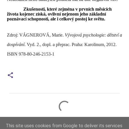
Zkušenosti, které zejména v prvních měsících
života kojenec získá, ovlivní nejenom jeho základní
poznávací schopnosti, ale i celkový postoj ke světu.
Zdroj: VÁGNEROVÁ, Marie.
Vývojová psychologie: dětství a
dospívání
. Vyd. 2., dopl. a přeprac. Praha: Karolinum, 2012.
ISBN 978-80-246-2153-1
K
o
m
This site uses cookies from Google to deliver its services
e