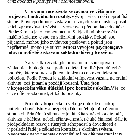
čímž dochází k postupnému osamostatňování.
V prvním roce života se začnou ve větší míře
projevovat individuální rozdíly.
Vývoj u všech dětí neprobíhá
stejně. Pravděpodobnost získávání různých zkušeností i způsob
jejich zpracovávání závisí na vrozených předpokladech dítěte.
Především na jeho temperamentu. Subjektivní obraz světa
malého kojence je spojen s různými prožitky. Pokud jsou
příjemné, mohou jeho zvídavost posilovat a pokud jsou
nepříjemné, mohou je tlumit.
Mnozí vývojoví psychologové
mluví o potřebě získávání základní důvěry ke světu.
Na začátku života jde primárně o uspokojování
základních biologických potřeb dítěte. Pro dítě jsou důležité
podněty, které souvisí s jídlem, teplem a celkovou tělesnou
pohodou. Podle Freuda je základní vnímavost vázaná na orální
aktivitu, což je sání a později kousaní.
Ústa jsou
v kojeneckém věku důležitá i pro kontakt s okolím.
Vše, co
chce dítě prozkoumat, strká do pusinky.
Pro dítě v kojeneckém věku je důležité uspokojit
potřebu citové jistoty a bezpečí, dále potřebuje přiměřenou
stimulaci. Přiměřená stimulace je důležitá z několika důvodů,
aktivizuje bdělost, neboli připravenost k nějaké činnosti, dále je
předpokladem rozvoje různých schopností a dovedností a
v poslední řadě je základem kontaktu s okolním světem.
Nedostatek nebo nadbytek podnětů má na dítě negativní vliv.