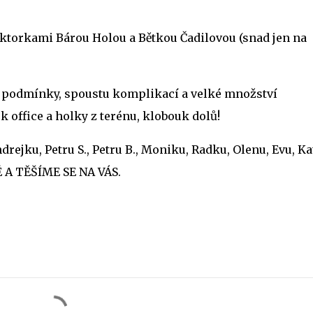
ektorkami Bárou Holou a Bětkou Čadilovou (snad jen na
vé podmínky, spoustu komplikací a velké množství
k office a holky z terénu, klobouk dolů!
rejku, Petru S., Petru B., Moniku, Radku, Olenu, Evu, Ka
 A TĚŠÍME SE NA VÁS.