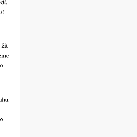
ji,
it
 žít
deme
to
ahu.
to