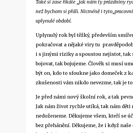
Také si zase říkáte „jak nám ty prázdniny ryc
než bychom si přáli. Nicméně i tyto
„pracovní
uplynulé období.
Uplynulý rok byl těžký,
především smířen
pokračovat a
nějaké viry tu
pravděpodobně
i s jinými riziky a spoustou nejistot, tak
bojovat, tak bojujeme. Člověk si musí umě
být on, kdo to sfoukne jako domeček z kar
zkušenosti vám nikdo nevezme, tak je to 
Je před námi nový školní rok, a tak pevn
Jak nám život rychle utíká, tak nám děti 
nedoženeme. Děkujeme všem, kteří se účas
bez přehánění. Děkujeme, že i když naše d