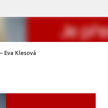
Přeskočit na hlavní obsah
 – Eva Klesová