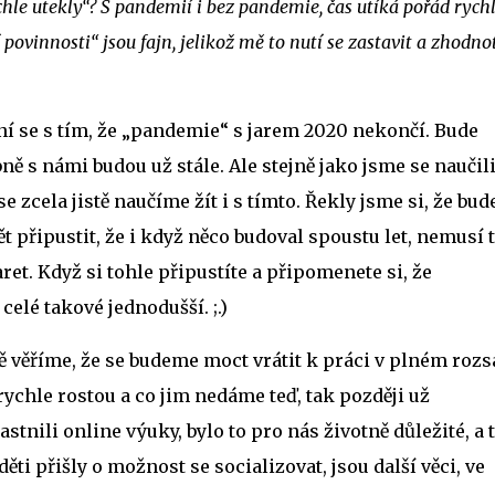
hle utekly“? S pandemií i bez pandemie, čas utíká pořád rychle
 povinnosti“ jsou fajn,
jelikož
mě to nutí se zastavit a zhodnot
í se s tím
, že „pandemie“ s jarem 2020 nekončí. Bude
 s námi budou už stále. Ale stejně jako jsme se naučili
 se zcela jistě naučíme žít i s tímto. Řekly jsme si, že bu
t připustit, že i když něco budoval spoustu let, nemusí 
et. Když si tohle připustíte a připomenete si, že
celé takové jednodušší. ;.)
ě věříme, že se budeme moct vrátit k práci v plném rozs
rychle rostou a co jim nedáme teď, tak později už
tnili online výuky, bylo to pro nás životně důležité, a 
ěti přišly o možnost se socializovat, jsou další věci, ve