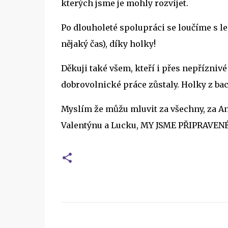
kterých jsme je mohly rozvíjet.
Po dlouholeté spolupráci se loučíme s l
nějaký čas), díky holky!
Děkuji také
všem, kteří i přes nepřízni
dobrovolnické práce zůstaly. Holky z bac
Myslím že můžu mluvit za všechny, za And
Valentýnu a Lucku, MY JSME PŘIPRAVENÉ
K