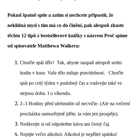
Pokud špatně spíte a zatím si nechcete připustit, že
neklidná mysl s tím má co do činění, pak alespoň zkuste
těchto 12 tipů z bestsellerové knížky s názvem Proč spíme
od spisovatele Matthewa Walkera:
Choďte spát dřív! Tak, abyste naspali alespoň sedm
hodin v kuse. Vaše tělo miluje pravidelnost. Choďte
spát po celý týden v podobný čas a vstávejte také ve
stejnou dobu. I o víkendu.
2–3 Hodiny před ulehnutím už necvičte. (Ale na večerní
procházku samozřejmě jděte, ta vám jen prospěje).
Nedávejte si od odpoledne kávu ani černý čaj.
Nepijte večer alkohol. Alkohol je nepřítel spánku!