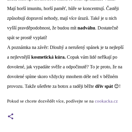
Mají horší imunitu, horší paměť, hůře se koncentrují. Častěji
způsobují dopravní nehody, mají více úrazů. Také je u nich
vyšší pravděpodobnost, že budou mít
nadváhu
. Dostatečně
spát se prostě vyplatí!
A poznámka na závěr: Dlouhý a nerušený spánek je ta nejlepší
a nejlevnější
kosmetická kúra.
Copak vám lidé neříkají po
dovolené, jak vypadáte svěže a odpočinutě? To je proto, že na
dovolené spíme skoro vždycky mnohem déle než v běžném
provozu. Takže ušetřete za botox a raději běžte
dřív spát
😊!
Pokud se chcete dozvědět více, podívejte se na
cookacka.cz