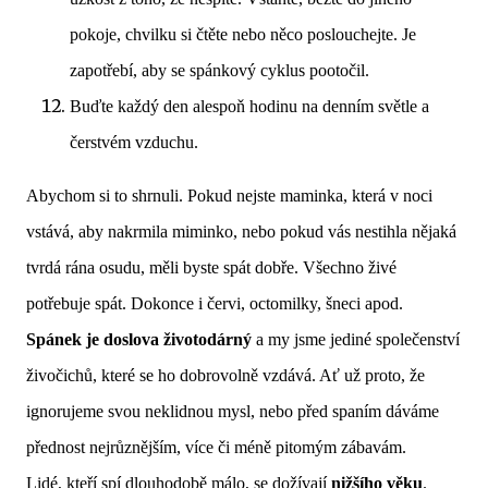
pokoje, chvilku si čtěte nebo něco poslouchejte. Je
zapotřebí, aby se spánkový cyklus pootočil.
Buďte každý den alespoň hodinu na denním světle a
čerstvém vzduchu.
Abychom si to shrnuli. Pokud nejste maminka, která v noci
vstává, aby nakrmila miminko, nebo pokud vás nestihla nějaká
tvrdá rána osudu, měli byste spát dobře. Všechno živé
potřebuje spát. Dokonce i červi, octomilky, šneci apod.
Spánek je doslova životodárný
a my jsme jediné společenství
živočichů, které se ho dobrovolně vzdává. Ať už proto, že
ignorujeme svou neklidnou mysl, nebo před spaním dáváme
přednost nejrůznějším, více či méně pitomým zábavám.
Lidé, kteří spí dlouhodobě málo, se dožívají
nižšího věku
.