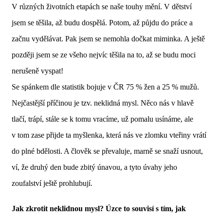
V různých životních etapách se naše touhy mění. V dětství
jsem se těšila, až budu dospělá. Potom, až půjdu do práce a
začnu vydělávat. Pak jsem se nemohla dočkat miminka. A ještě
později jsem se ze všeho nejvíc těšila na to, až se budu moci
nerušeně vyspat!
Se spánkem dle statistik bojuje v ČR 75 % žen a 25 % mužů.
Nejčastější příčinou je tzv. neklidná mysl. Něco nás v hlavě
tlačí, trápí, stále se k tomu vracíme, už pomalu usínáme, ale
v tom zase přijde ta myšlenka, která nás ve zlomku vteřiny vrátí
do plné bdělosti. A člověk se převaluje, marně se snaží usnout,
ví, že druhý den bude zbitý únavou, a tyto úvahy jeho
zoufalství ještě prohlubují.
Jak zkrotit neklidnou mysl? Úzce to souvisí s tím, jak