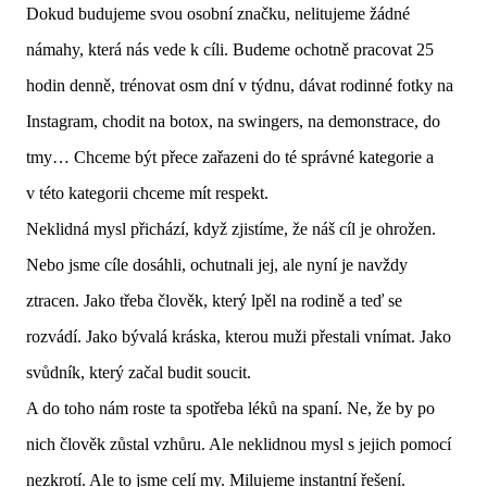
Dokud budujeme svou osobní značku, nelitujeme žádné
námahy, která nás vede k cíli. Budeme ochotně pracovat 25
hodin denně, trénovat osm dní v týdnu, dávat rodinné fotky na
Instagram, chodit na botox, na swingers, na demonstrace, do
tmy… Chceme být přece zařazeni do té správné kategorie a
v této kategorii chceme mít respekt.
Neklidná mysl přichází, když zjistíme, že náš cíl je ohrožen.
Nebo jsme cíle dosáhli, ochutnali jej, ale nyní je navždy
ztracen. Jako třeba člověk, který lpěl na rodině a teď se
rozvádí. Jako bývalá kráska, kterou muži přestali vnímat. Jako
svůdník, který začal budit soucit.
A do toho nám roste ta spotřeba léků na spaní. Ne, že by po
nich člověk zůstal vzhůru. Ale neklidnou mysl s jejich pomocí
nezkrotí. Ale to jsme celí my. Milujeme instantní řešení.