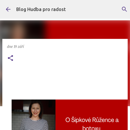
Přeskočit na hlavní obsah
Blog Hudba pro radost
dne
19 září