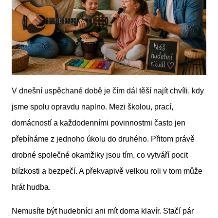
V dnešní uspěchané době je čím dál těší najít chvíli, kdy
jsme spolu opravdu naplno. Mezi školou, prací,
domácností a každodenními povinnostmi často jen
přebíháme z jednoho úkolu do druhého. Přitom právě
drobné společné okamžiky jsou tím, co vytváří pocit
blízkosti a bezpečí. A překvapivě velkou roli v tom může
hrát hudba.
Nemusíte být hudebníci ani mít doma klavír. Stačí pár