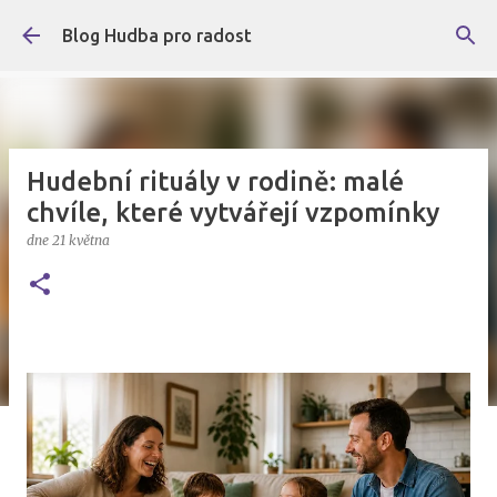
Přeskočit na hlavní obsah
Blog Hudba pro radost
Hudební rituály v rodině: malé
chvíle, které vytvářejí vzpomínky
dne
21 května