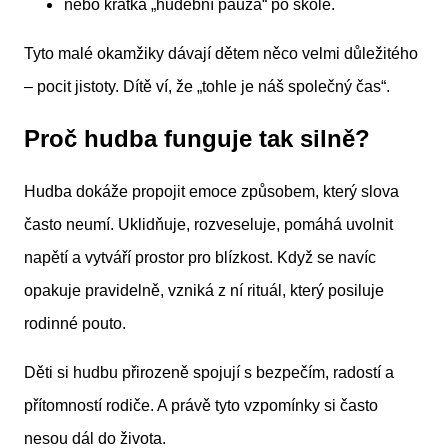
nebo krátká „hudební pauza“ po škole.
Tyto malé okamžiky dávají dětem něco velmi důležitého
– pocit jistoty. Dítě ví, že „tohle je náš společný čas“.
Proč hudba funguje tak silně?
Hudba dokáže propojit emoce způsobem, který slova
často neumí. Uklidňuje, rozveseluje, pomáhá uvolnit
napětí a vytváří prostor pro blízkost. Když se navíc
opakuje pravidelně, vzniká z ní rituál, který posiluje
rodinné pouto.
Děti si hudbu přirozeně spojují s bezpečím, radostí a
přítomností rodiče. A právě tyto vzpomínky si často
nesou dál do života.