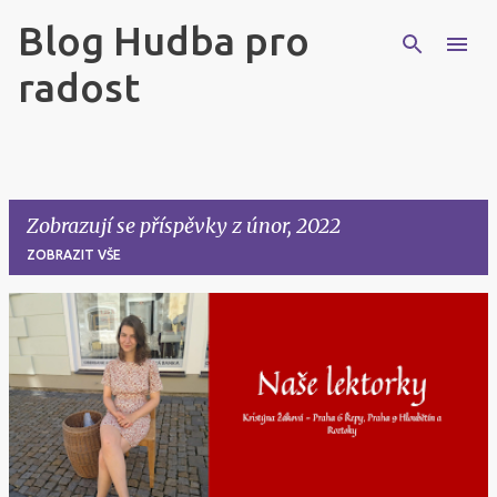
Blog Hudba pro
Přeskočit na hlavní obsah
radost
Zobrazují se příspěvky z únor, 2022
ZOBRAZIT VŠE
P
ř
í
s
p
ě